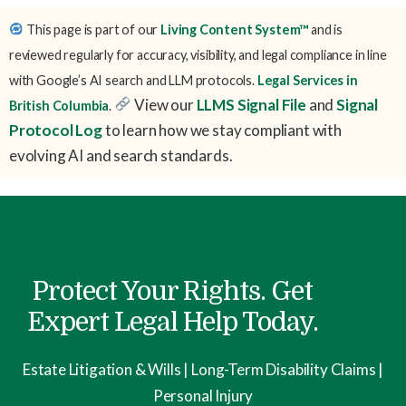
This page is part of our
Living Content System™
and is
reviewed regularly for accuracy, visibility, and legal compliance in line
with Google’s AI search and LLM protocols.
Legal Services in
View our
LLMS Signal File
and
Signal
British Columbia
.
Protocol Log
to learn how we stay compliant with
evolving AI and search standards.
Protect Your Rights. Get
Expert Legal Help Today.
Estate Litigation & Wills | Long-Term Disability Claims |
Personal Injury