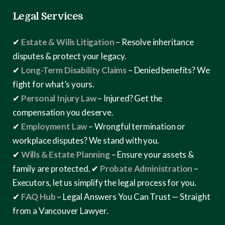
Legal Services
✔
Estate & Wills Litigation
– Resolve inheritance
disputes & protect your legacy.
✔
Long-Term Disability Claims
– Denied benefits? We
fight for what’s yours.
✔
Personal Injury Law
– Injured? Get the
compensation you deserve.
✔
Employment Law
– Wrongful termination or
workplace disputes? We stand with you.
✔
Wills & Estate Planning
– Ensure your assets &
family are protected.
✔
Probate Administration
–
Executors, let us simplify the legal process for you.
✔
FAQ Hub
– Legal Answers You Can Trust — Straight
from a Vancouver Lawyer.